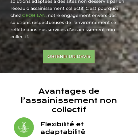
solutions adaptées à des sites non desservis par un
réseau d’assainissement collectif. C’est pourquoi
chez
GEOBILAN
, notre engagement envers des
solutions respectueuses de l’environnement se
reflète dans nos services d’assainissement non
collectif.
OBTENIR UN DEVIS
Avantages de
l’assainissement non
collectif
Flexibilité et
adaptabilité