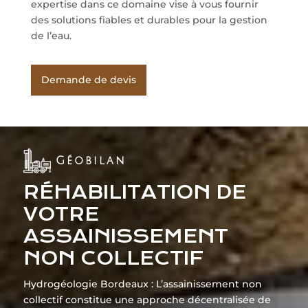
expertise dans ce domaine vise à vous fournir
des solutions fiables et durables pour la gestion
de l’eau.
Demande de devis
Géobilan
RÉHABILITATION DE
VOTRE
ASSAINISSEMENT
NON COLLECTIF
Hydrogéologie Bordeaux : L’assainissement non
collectif constitue une approche décentralisée de